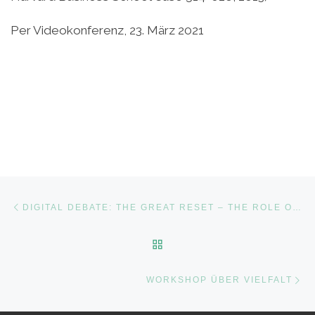
Per Videokonferenz, 23. März 2021
Post navigation
Previous post
DIGITAL DEBATE: THE GREAT RESET – THE ROLE OF BOARDS IN CLIMATE CHANGE
BACK TO POST LIST
Ne
WORKSHOP ÜBER VIELFALT